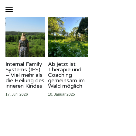
Psychotherapie in Darmstadt
Termine
Schwerpunkte
Blog
Überblick
Internal Family
Ab jetzt ist
Systems (IFS)
Therapie und
– Viel mehr als
Coaching
Heilung inneres Kind
Infos
die Heilung des
gemeinsam im
inneren Kindes
Wald möglich
Hilfe bei Ängsten
Psychotherapy in English
17. Juni 2026
10. Januar 2025
Hilfe bei Panikattacken
Waldtherapie
Hilfe bei Burnout
Online-Therapie
Hilfe bei Borderline
Psychotherapie in Ihrer Nähe