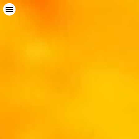
Psychotherapie in Darmstadt
Termine
Schwerpunkte
Blog
Überblick
Heilung inneres Kind
Infos
Hilfe bei Ängsten
Psychotherapy in English
Hilfe bei Panikattacken
Waldtherapie
Hilfe bei Burnout
Online-Therapie
Hilfe bei Borderline
Psychotherapie in Ihrer Nähe